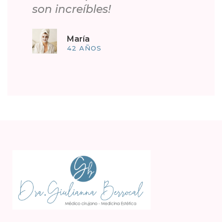
son increíbles!
María
42 AÑOS